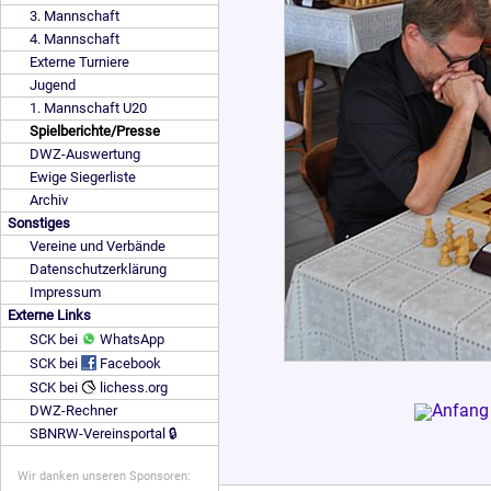
3. Mannschaft
4. Mannschaft
Externe Turniere
Jugend
1. Mannschaft U20
Spielberichte/Presse
DWZ-Auswertung
Ewige Siegerliste
Archiv
Sonstiges
Vereine und Verbände
Datenschutzerklärung
Impressum
Externe Links
SCK bei
WhatsApp
SCK bei
Facebook
SCK bei
lichess.org
DWZ-Rechner
SBNRW-Vereinsportal 🔒
Wir danken unseren Sponsoren: