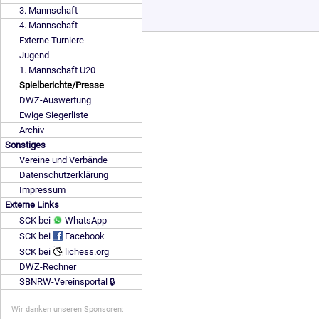
3. Mannschaft
4. Mannschaft
Externe Turniere
Jugend
1. Mannschaft U20
Spielberichte/Presse
DWZ-Auswertung
Ewige Siegerliste
Archiv
Sonstiges
Vereine und Verbände
Datenschutzerklärung
Impressum
Externe Links
SCK bei
WhatsApp
SCK bei
Facebook
SCK bei
lichess.org
DWZ-Rechner
SBNRW-Vereinsportal 🔒
Wir danken unseren Sponsoren: