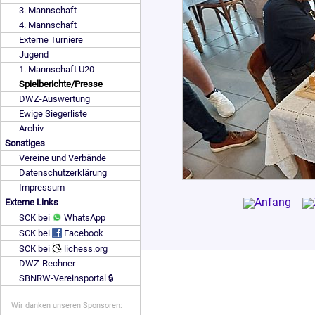
3. Mannschaft
4. Mannschaft
Externe Turniere
Jugend
1. Mannschaft U20
Spielberichte/Presse
DWZ-Auswertung
Ewige Siegerliste
Archiv
Sonstiges
Vereine und Verbände
Datenschutzerklärung
Impressum
Externe Links
SCK bei
WhatsApp
SCK bei
Facebook
SCK bei
lichess.org
DWZ-Rechner
SBNRW-Vereinsportal 🔒
Wir danken unseren Sponsoren: