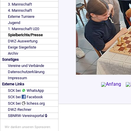
3. Mannschaft
4. Mannschaft
Externe Turniere
Jugend
1. Mannschaft U20
Spielberichte/Presse
DWZ-Auswertung
Ewige Siegerliste
Archiv
Sonstiges
Vereine und Verbände
Datenschutzerklärung
Impressum
Externe Links
SCK bei
WhatsApp
SCK bei
Facebook
SCK bei
lichess.org
DWZ-Rechner
SBNRW-Vereinsportal 🔒
Wir danken unseren Sponsoren: