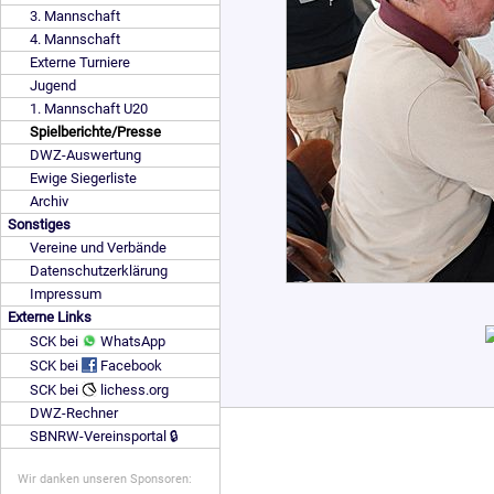
3. Mannschaft
4. Mannschaft
Externe Turniere
Jugend
1. Mannschaft U20
Spielberichte/Presse
DWZ-Auswertung
Ewige Siegerliste
Archiv
Sonstiges
Vereine und Verbände
Datenschutzerklärung
Impressum
Externe Links
SCK bei
WhatsApp
SCK bei
Facebook
SCK bei
lichess.org
DWZ-Rechner
SBNRW-Vereinsportal 🔒
Wir danken unseren Sponsoren: