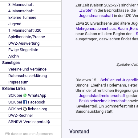
3. Mannschaft
Zur Zeit (Saison 2026/27) sind vie
„Zwote“
in der Bezirksklasse, die
4. Mannschaft
Jugendmannschaft
in der U20-Ve
Externe Turniere
Etwa 20 Erwachsene und ältere Juge
Jugend
Mehrgenerationenhaus, Raum „Bene
1. Mannschaft U20
neue Saison mit dem Beginn der
S
Spielberichte/Presse
ausgetragen, dazwischen findet da
DWZ-Auswertung
Ewige Siegerliste
Archiv
Sonstiges
Spielabend im
Vereine und Verbände
Datenschutzerklärung
Die etwa 15
Schüler und Jugendli
Impressum
Simons, Eberhard Horlemann, Peter
Externe Links
Uhr in der öffentlichen Begegnungsst
SCK bei
WhatsApp
Jugendstadtmeisterschaft
gestart
Bezirkseinzelmeisterschaft
sowie
SCK bei
Facebook
Kevelaer teil. Ein Sommerfest mit Fa
SCK bei
lichess.org
Saisonausklang statt.
DWZ-Rechner
SBNRW-Vereinsportal 🔒
Vorstand
Wir danken unseren Sponsoren: