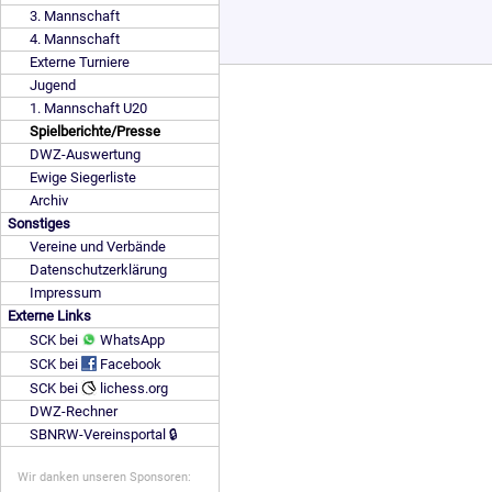
3. Mannschaft
4. Mannschaft
Externe Turniere
Jugend
1. Mannschaft U20
Spielberichte/Presse
DWZ-Auswertung
Ewige Siegerliste
Archiv
Sonstiges
Vereine und Verbände
Datenschutzerklärung
Impressum
Externe Links
SCK bei
WhatsApp
SCK bei
Facebook
SCK bei
lichess.org
DWZ-Rechner
SBNRW-Vereinsportal 🔒
Wir danken unseren Sponsoren: