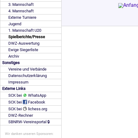
3. Mannschaft
4. Mannschaft
Externe Turniere
Jugend
1. Mannschaft U20
Spielberichte/Presse
DWZ-Auswertung
Ewige Siegerliste
Archiv
Sonstiges
Vereine und Verbände
Datenschutzerklärung
Impressum
Externe Links
SCK bei
WhatsApp
SCK bei
Facebook
SCK bei
lichess.org
DWZ-Rechner
SBNRW-Vereinsportal 🔒
Wir danken unseren Sponsoren: