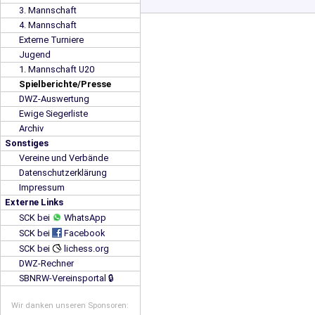
3. Mannschaft
4. Mannschaft
Externe Turniere
Jugend
1. Mannschaft U20
Spielberichte/Presse
DWZ-Auswertung
Ewige Siegerliste
Archiv
Sonstiges
Vereine und Verbände
Datenschutzerklärung
Impressum
Externe Links
SCK bei
WhatsApp
SCK bei
Facebook
SCK bei
lichess.org
DWZ-Rechner
SBNRW-Vereinsportal 🔒
Wir danken unseren Sponsoren: