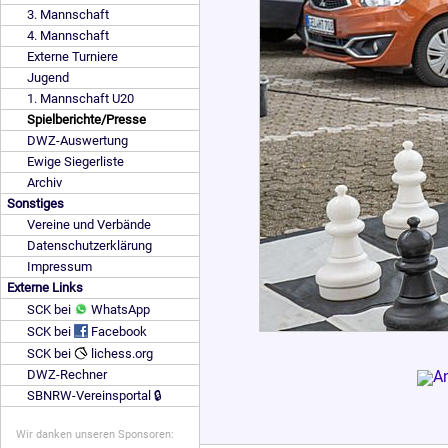
3. Mannschaft
4. Mannschaft
Externe Turniere
Jugend
1. Mannschaft U20
Spielberichte/Presse
DWZ-Auswertung
Ewige Siegerliste
Archiv
Sonstiges
Vereine und Verbände
Datenschutzerklärung
Impressum
Externe Links
SCK bei
WhatsApp
SCK bei
Facebook
SCK bei
lichess.org
DWZ-Rechner
SBNRW-Vereinsportal 🔒
Wir danken unseren Sponsoren: