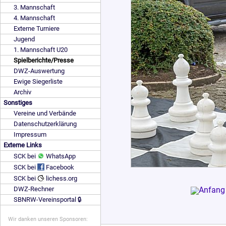
3. Mannschaft
4. Mannschaft
Externe Turniere
Jugend
1. Mannschaft U20
Spielberichte/Presse
DWZ-Auswertung
Ewige Siegerliste
Archiv
Sonstiges
Vereine und Verbände
Datenschutzerklärung
Impressum
Externe Links
SCK bei
WhatsApp
SCK bei
Facebook
SCK bei
lichess.org
DWZ-Rechner
SBNRW-Vereinsportal 🔒
Wir danken unseren Sponsoren: