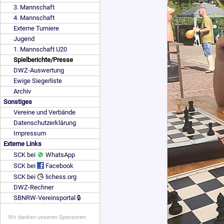
3. Mannschaft
4. Mannschaft
Externe Turniere
Jugend
1. Mannschaft U20
Spielberichte/Presse
DWZ-Auswertung
Ewige Siegerliste
Archiv
Sonstiges
Vereine und Verbände
Datenschutzerklärung
Impressum
Externe Links
SCK bei
WhatsApp
SCK bei
Facebook
SCK bei
lichess.org
DWZ-Rechner
SBNRW-Vereinsportal 🔒
Wir danken unseren Sponsoren: