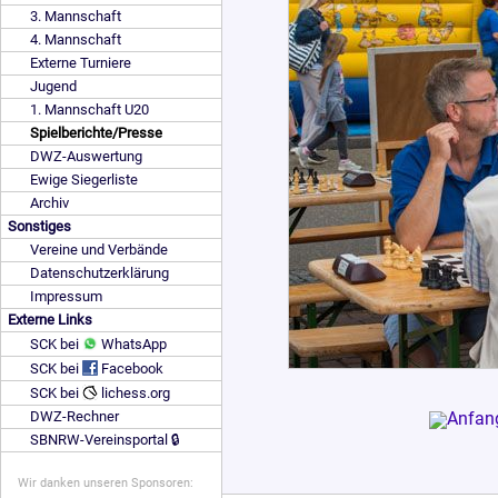
3. Mannschaft
4. Mannschaft
Externe Turniere
Jugend
1. Mannschaft U20
Spielberichte/Presse
DWZ-Auswertung
Ewige Siegerliste
Archiv
Sonstiges
Vereine und Verbände
Datenschutzerklärung
Impressum
Externe Links
SCK bei
WhatsApp
SCK bei
Facebook
SCK bei
lichess.org
DWZ-Rechner
SBNRW-Vereinsportal 🔒
Wir danken unseren Sponsoren: