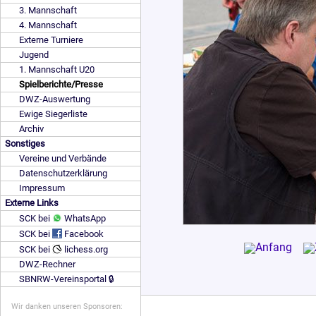
3. Mannschaft
4. Mannschaft
Externe Turniere
Jugend
1. Mannschaft U20
Spielberichte/Presse
DWZ-Auswertung
Ewige Siegerliste
Archiv
Sonstiges
Vereine und Verbände
Datenschutzerklärung
Impressum
Externe Links
SCK bei
WhatsApp
SCK bei
Facebook
SCK bei
lichess.org
DWZ-Rechner
SBNRW-Vereinsportal 🔒
Wir danken unseren Sponsoren: