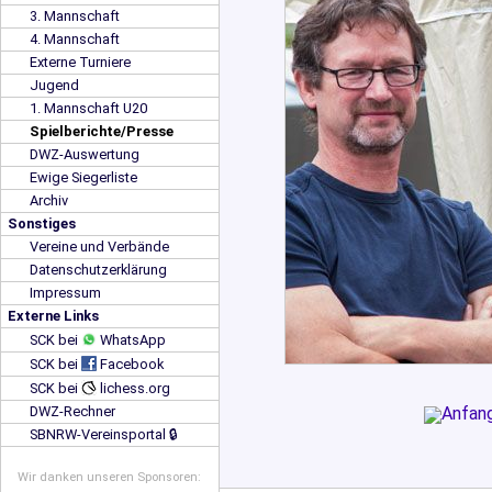
3. Mannschaft
4. Mannschaft
Externe Turniere
Jugend
1. Mannschaft U20
Spielberichte/Presse
DWZ-Auswertung
Ewige Siegerliste
Archiv
Sonstiges
Vereine und Verbände
Datenschutzerklärung
Impressum
Externe Links
SCK bei
WhatsApp
SCK bei
Facebook
SCK bei
lichess.org
DWZ-Rechner
SBNRW-Vereinsportal 🔒
Wir danken unseren Sponsoren: