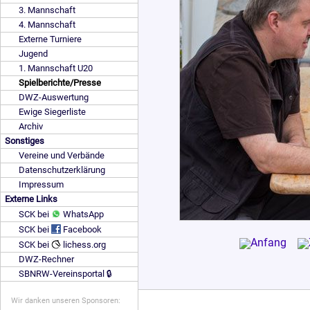
3. Mannschaft
4. Mannschaft
Externe Turniere
Jugend
1. Mannschaft U20
Spielberichte/Presse
DWZ-Auswertung
Ewige Siegerliste
Archiv
Sonstiges
Vereine und Verbände
Datenschutzerklärung
Impressum
Externe Links
SCK bei
WhatsApp
SCK bei
Facebook
SCK bei
lichess.org
DWZ-Rechner
SBNRW-Vereinsportal 🔒
Wir danken unseren Sponsoren: