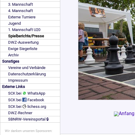
3. Mannschaft
4. Mannschaft
Externe Turniere
Jugend
1. Mannschaft U20
Spielberichte/Presse
DWZ-Auswertung
Ewige Siegerliste
Archiv
Sonstiges
Vereine und Verbände
Datenschutzerklärung
Impressum
Externe Links
SCK bei
WhatsApp
SCK bei
Facebook
SCK bei
lichess.org
DWZ-Rechner
SBNRW-Vereinsportal 🔒
Wir danken unseren Sponsoren: