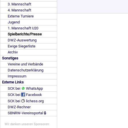
3. Mannschaft
4. Mannschaft
Externe Turniere
Jugend
1. Mannschaft U20
Spielberichte/Presse
DWZ-Auswertung
Ewige Siegerliste
Archiv
Sonstiges
Vereine und Verbände
Datenschutzerklärung
Impressum
Externe Links
SCK bei
WhatsApp
SCK bei
Facebook
SCK bei
lichess.org
DWZ-Rechner
SBNRW-Vereinsportal 🔒
Wir danken unseren Sponsoren: