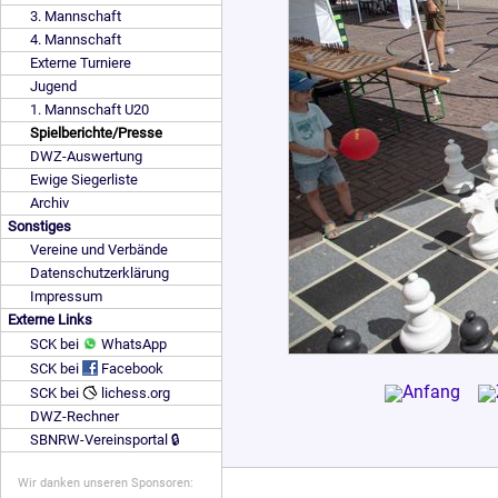
3. Mannschaft
4. Mannschaft
Externe Turniere
Jugend
1. Mannschaft U20
Spielberichte/Presse
DWZ-Auswertung
Ewige Siegerliste
Archiv
Sonstiges
Vereine und Verbände
Datenschutzerklärung
Impressum
Externe Links
SCK bei
WhatsApp
SCK bei
Facebook
SCK bei
lichess.org
DWZ-Rechner
SBNRW-Vereinsportal 🔒
Wir danken unseren Sponsoren: