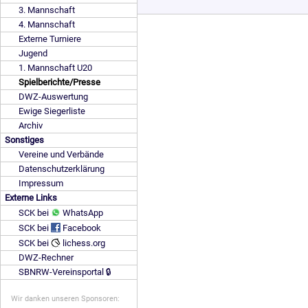
3. Mannschaft
4. Mannschaft
Externe Turniere
Jugend
1. Mannschaft U20
Spielberichte/Presse
DWZ-Auswertung
Ewige Siegerliste
Archiv
Sonstiges
Vereine und Verbände
Datenschutzerklärung
Impressum
Externe Links
SCK bei
WhatsApp
SCK bei
Facebook
SCK bei
lichess.org
DWZ-Rechner
SBNRW-Vereinsportal 🔒
Wir danken unseren Sponsoren: