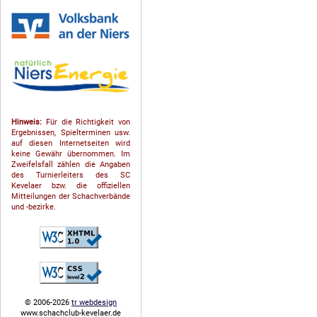
Hinweis:
Für die Richtigkeit von
Ergebnissen, Spielterminen usw.
auf diesen Internetseiten wird
keine Gewähr übernommen. Im
Zweifelsfall zählen die Angaben
des Turnierleiters des SC
Kevelaer bzw. die offiziellen
Mitteilungen der Schach­ver­bände
und -bezirke.
© 2006-2026
tr webdesign
www.schachclub-kevelaer.de