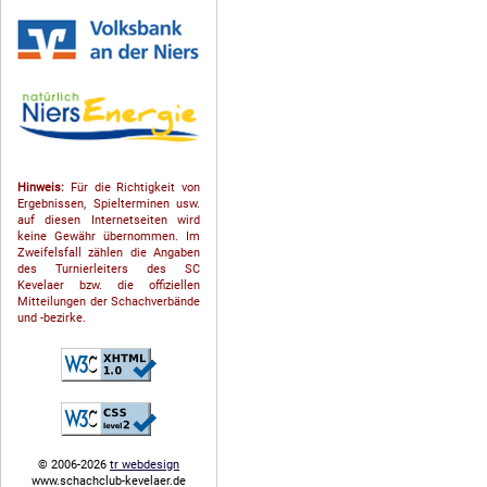
Hinweis:
Für die Richtigkeit von
Ergebnissen, Spielterminen usw.
auf diesen Internetseiten wird
keine Gewähr übernommen. Im
Zweifelsfall zählen die Angaben
des Turnierleiters des SC
Kevelaer bzw. die offiziellen
Mitteilungen der Schach­ver­bände
und -bezirke.
© 2006-2026
tr webdesign
www.schachclub-kevelaer.de