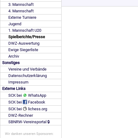
3. Mannschaft
4. Mannschaft
Externe Turniere
Jugend
1. Mannschaft U20
Spielberichte/Presse
DWZ-Auswertung
Ewige Siegerliste
Archiv
Sonstiges
Vereine und Verbände
Datenschutzerklärung
Impressum
Externe Links
SCK bei
WhatsApp
SCK bei
Facebook
SCK bei
lichess.org
DWZ-Rechner
SBNRW-Vereinsportal 🔒
Wir danken unseren Sponsoren: