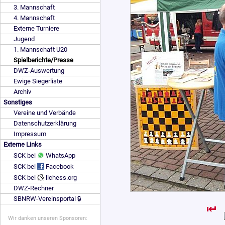
3. Mannschaft
4. Mannschaft
Externe Turniere
Jugend
1. Mannschaft U20
Spielberichte/Presse
DWZ-Auswertung
Ewige Siegerliste
Archiv
Sonstiges
Vereine und Verbände
Datenschutzerklärung
Impressum
Externe Links
SCK bei
WhatsApp
SCK bei
Facebook
SCK bei
lichess.org
DWZ-Rechner
SBNRW-Vereinsportal 🔒
Wir danken unseren Sponsoren: