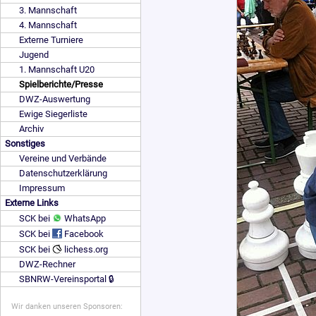
3. Mannschaft
4. Mannschaft
Externe Turniere
Jugend
1. Mannschaft U20
Spielberichte/Presse
DWZ-Auswertung
Ewige Siegerliste
Archiv
Sonstiges
Vereine und Verbände
Datenschutzerklärung
Impressum
Externe Links
SCK bei
WhatsApp
SCK bei
Facebook
SCK bei
lichess.org
DWZ-Rechner
SBNRW-Vereinsportal 🔒
Wir danken unseren Sponsoren: