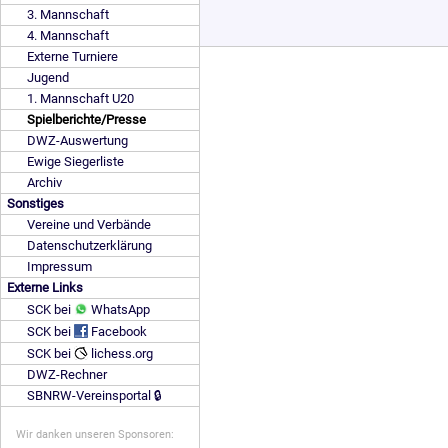
3. Mannschaft
4. Mannschaft
Externe Turniere
Jugend
1. Mannschaft U20
Spielberichte/Presse
DWZ-Auswertung
Ewige Siegerliste
Archiv
Sonstiges
Vereine und Verbände
Datenschutzerklärung
Impressum
Externe Links
SCK bei
WhatsApp
SCK bei
Facebook
SCK bei
lichess.org
DWZ-Rechner
SBNRW-Vereinsportal 🔒
Wir danken unseren Sponsoren: