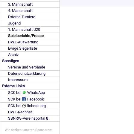
3. Mannschaft
4. Mannschaft
Externe Turniere
Jugend
1. Mannschaft U20
Spielberichte/Presse
DWZ-Auswertung
Ewige Siegerliste
Archiv
Sonstiges
Vereine und Verbände
Datenschutzerklärung
Impressum
Externe Links
SCK bei
WhatsApp
SCK bei
Facebook
SCK bei
lichess.org
DWZ-Rechner
SBNRW-Vereinsportal 🔒
Wir danken unseren Sponsoren: