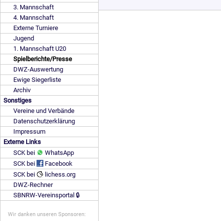
3. Mannschaft
4. Mannschaft
Externe Turniere
Jugend
1. Mannschaft U20
Spielberichte/Presse
DWZ-Auswertung
Ewige Siegerliste
Archiv
Sonstiges
Vereine und Verbände
Datenschutzerklärung
Impressum
Externe Links
SCK bei
WhatsApp
SCK bei
Facebook
SCK bei
lichess.org
DWZ-Rechner
SBNRW-Vereinsportal 🔒
Wir danken unseren Sponsoren: