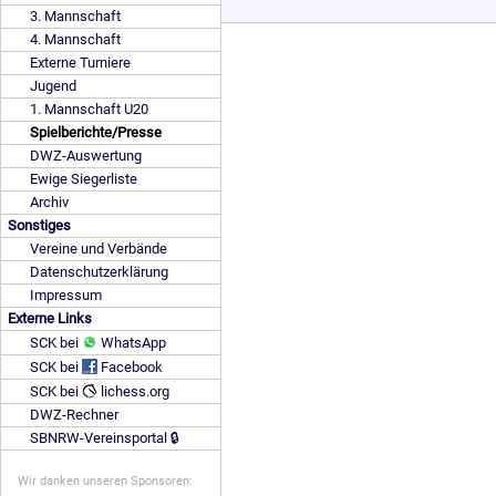
3. Mannschaft
4. Mannschaft
Externe Turniere
Jugend
1. Mannschaft U20
Spielberichte/Presse
DWZ-Auswertung
Ewige Siegerliste
Archiv
Sonstiges
Vereine und Verbände
Datenschutzerklärung
Impressum
Externe Links
SCK bei
WhatsApp
SCK bei
Facebook
SCK bei
lichess.org
DWZ-Rechner
SBNRW-Vereinsportal 🔒
Wir danken unseren Sponsoren: