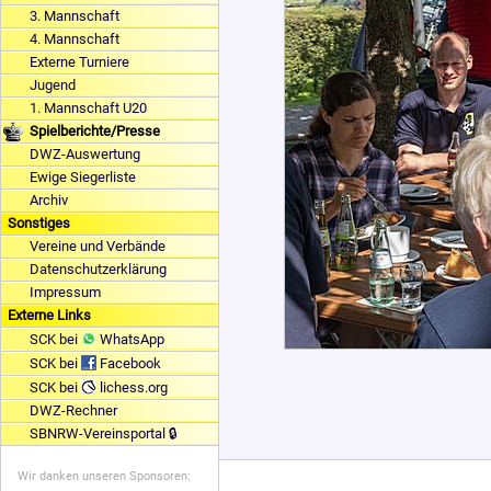
3. Mannschaft
4. Mannschaft
Externe Turniere
Jugend
1. Mannschaft U20
Spielberichte/Presse
DWZ-Auswertung
Ewige Siegerliste
Archiv
Sonstiges
Vereine und Verbände
Datenschutzerklärung
Impressum
Externe Links
SCK bei
WhatsApp
SCK bei
Facebook
SCK bei
lichess.org
DWZ-Rechner
SBNRW-Vereinsportal 🔒
Wir danken unseren Sponsoren: