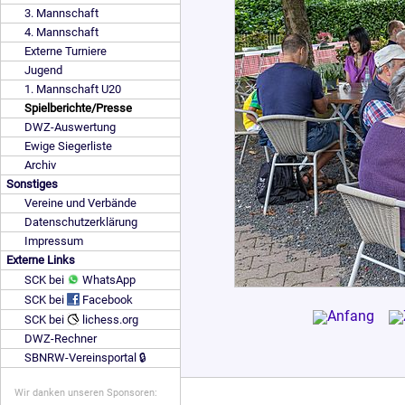
3. Mannschaft
4. Mannschaft
Externe Turniere
Jugend
1. Mannschaft U20
Spielberichte/Presse
DWZ-Auswertung
Ewige Siegerliste
Archiv
Sonstiges
Vereine und Verbände
Datenschutzerklärung
Impressum
Externe Links
SCK bei
WhatsApp
SCK bei
Facebook
SCK bei
lichess.org
DWZ-Rechner
SBNRW-Vereinsportal 🔒
Wir danken unseren Sponsoren: