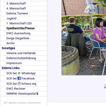
3. Mannschaft
4. Mannschaft
Externe Turniere
Jugend
1. Mannschaft U20
Spielberichte/Presse
DWZ-Auswertung
Ewige Siegerliste
Archiv
Sonstiges
Vereine und Verbände
Datenschutzerklärung
Impressum
Externe Links
SCK bei
WhatsApp
SCK bei
Facebook
SCK bei
lichess.org
DWZ-Rechner
SBNRW-Vereinsportal 🔒
Wir danken unseren Sponsoren: