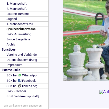
3. Mannschaft
4. Mannschaft
Externe Turniere
Jugend
1. Mannschaft U20
Spielberichte/Presse
DWZ-Auswertung
Ewige Siegerliste
Archiv
Sonstiges
Vereine und Verbände
Datenschutzerklärung
Impressum
Externe Links
SCK bei
WhatsApp
SCK bei
Facebook
SCK bei
lichess.org
DWZ-Rechner
SBNRW-Vereinsportal 🔒
Wir danken unseren Sponsoren: