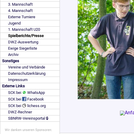
3. Mannschaft
4. Mannschaft
Externe Turniere
Jugend
1. Mannschaft U20
Spielberichte/Presse
DWZ-Auswertung
Ewige Siegerliste
Archiv
Sonstiges
Vereine und Verbände
Datenschutzerklärung
Impressum
Externe Links
SCK bei
WhatsApp
SCK bei
Facebook
SCK bei
lichess.org
DWZ-Rechner
SBNRW-Vereinsportal 🔒
Wir danken unseren Sponsoren: