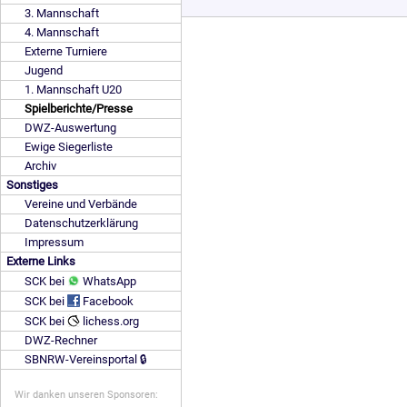
3. Mannschaft
4. Mannschaft
Externe Turniere
Jugend
1. Mannschaft U20
Spielberichte/Presse
DWZ-Auswertung
Ewige Siegerliste
Archiv
Sonstiges
Vereine und Verbände
Datenschutzerklärung
Impressum
Externe Links
SCK bei
WhatsApp
SCK bei
Facebook
SCK bei
lichess.org
DWZ-Rechner
SBNRW-Vereinsportal 🔒
Wir danken unseren Sponsoren: