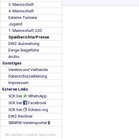
3. Mannschaft
4. Mannschaft
Externe Turniere
Jugend
1. Mannschaft U20
Spielberichte/Presse
DWZ-Auswertung
Ewige Siegerliste
Archiv
Sonstiges
Vereine und Verbände
Datenschutzerklärung
Impressum
Externe Links
SCK bei
WhatsApp
SCK bei
Facebook
SCK bei
lichess.org
DWZ-Rechner
SBNRW-Vereinsportal 🔒
Wir danken unseren Sponsoren: