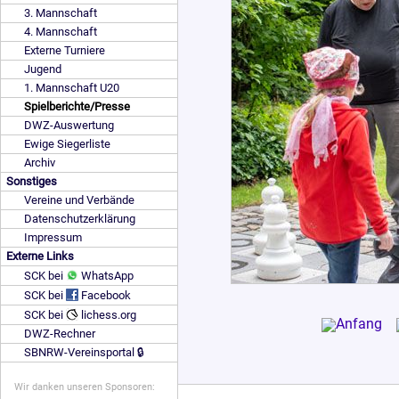
3. Mannschaft
4. Mannschaft
Externe Turniere
Jugend
1. Mannschaft U20
Spielberichte/Presse
DWZ-Auswertung
Ewige Siegerliste
Archiv
Sonstiges
Vereine und Verbände
Datenschutzerklärung
Impressum
Externe Links
SCK bei
WhatsApp
SCK bei
Facebook
SCK bei
lichess.org
DWZ-Rechner
SBNRW-Vereinsportal 🔒
Wir danken unseren Sponsoren: