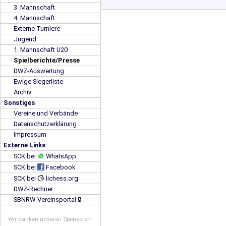
3. Mannschaft
4. Mannschaft
Externe Turniere
Jugend
1. Mannschaft U20
Spielberichte/Presse
DWZ-Auswertung
Ewige Siegerliste
Archiv
Sonstiges
Vereine und Verbände
Datenschutzerklärung
Impressum
Externe Links
SCK bei
WhatsApp
SCK bei
Facebook
SCK bei
lichess.org
DWZ-Rechner
SBNRW-Vereinsportal 🔒
Wir danken unseren Sponsoren: