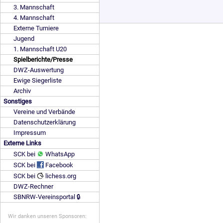
3. Mannschaft
4. Mannschaft
Externe Turniere
Jugend
1. Mannschaft U20
Spielberichte/Presse
DWZ-Auswertung
Ewige Siegerliste
Archiv
Sonstiges
Vereine und Verbände
Datenschutzerklärung
Impressum
Externe Links
SCK bei
WhatsApp
SCK bei
Facebook
SCK bei
lichess.org
DWZ-Rechner
SBNRW-Vereinsportal 🔒
Wir danken unseren Sponsoren: