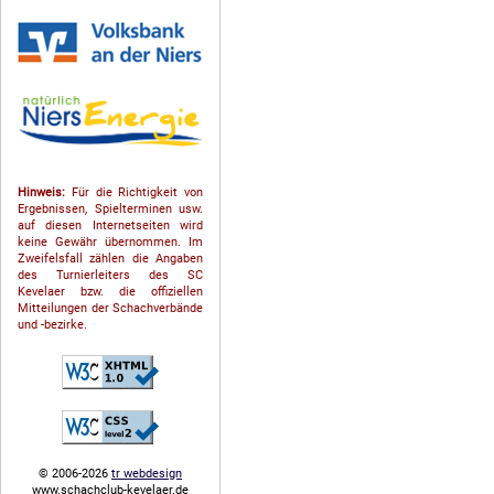
Hinweis:
Für die Richtigkeit von
Ergebnissen, Spielterminen usw.
auf diesen Internetseiten wird
keine Gewähr übernommen. Im
Zweifelsfall zählen die Angaben
des Turnierleiters des SC
Kevelaer bzw. die offiziellen
Mitteilungen der Schach­ver­bände
und -bezirke.
© 2006-2026
tr webdesign
www.schachclub-kevelaer.de