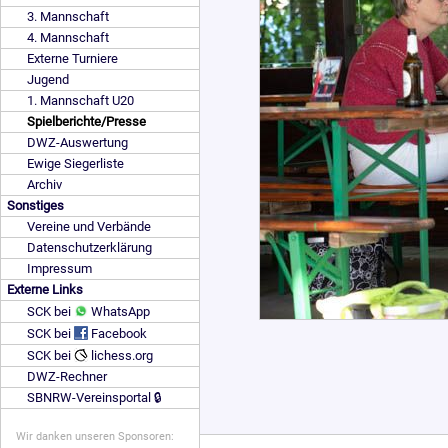
3. Mannschaft
4. Mannschaft
Externe Turniere
Jugend
1. Mannschaft U20
Spielberichte/Presse
DWZ-Auswertung
Ewige Siegerliste
Archiv
Sonstiges
Vereine und Verbände
Datenschutzerklärung
Impressum
Externe Links
SCK bei
WhatsApp
SCK bei
Facebook
SCK bei
lichess.org
DWZ-Rechner
SBNRW-Vereinsportal 🔒
Wir danken unseren Sponsoren: