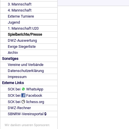
3. Mannschaft
4. Mannschaft
Externe Turniere
Jugend
1. Mannschaft U20
Spielberichte/Presse
DWZ-Auswertung
Ewige Siegerliste
Archiv
Sonstiges
Vereine und Verbände
Datenschutzerklärung
Impressum
Externe Links
SCK bei
WhatsApp
SCK bei
Facebook
SCK bei
lichess.org
DWZ-Rechner
SBNRW-Vereinsportal 🔒
Wir danken unseren Sponsoren: