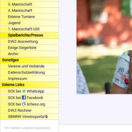
3. Mannschaft
4. Mannschaft
Externe Turniere
Jugend
1. Mannschaft U20
Spielberichte/Presse
DWZ-Auswertung
Ewige Siegerliste
Archiv
Sonstiges
Vereine und Verbände
Datenschutzerklärung
Impressum
Externe Links
SCK bei
WhatsApp
SCK bei
Facebook
SCK bei
lichess.org
DWZ-Rechner
SBNRW-Vereinsportal 🔒
Wir danken unseren Sponsoren: