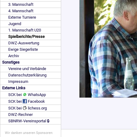
3. Mannschaft
4. Mannschaft
Externe Turniere
Jugend
1. Mannschaft U20
Spielberichte/Presse
DWZ-Auswertung
Ewige Siegerliste
Archiv
Sonstiges
Vereine und Verbände
Datenschutzerklärung
Impressum
Externe Links
SCK bei
WhatsApp
SCK bei
Facebook
SCK bei
lichess.org
DWZ-Rechner
SBNRW-Vereinsportal 🔒
Wir danken unseren Sponsoren: