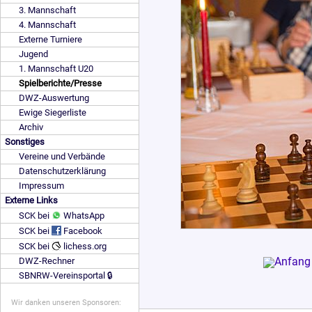
3. Mannschaft
4. Mannschaft
Externe Turniere
Jugend
1. Mannschaft U20
Spielberichte/Presse
DWZ-Auswertung
Ewige Siegerliste
Archiv
Sonstiges
Vereine und Verbände
Datenschutzerklärung
Impressum
Externe Links
SCK bei
WhatsApp
SCK bei
Facebook
SCK bei
lichess.org
DWZ-Rechner
SBNRW-Vereinsportal 🔒
Wir danken unseren Sponsoren: