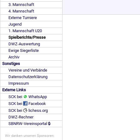
3. Mannschaft
4. Mannschaft
Externe Turniere
Jugend
1. Mannschaft U20
Spielberichte/Presse
DWZ-Auswertung
Ewige Siegerliste
Archiv
Sonstiges
Vereine und Verbände
Datenschutzerklärung
Impressum
Externe Links
SCK bei
WhatsApp
SCK bei
Facebook
SCK bei
lichess.org
DWZ-Rechner
SBNRW-Vereinsportal 🔒
Wir danken unseren Sponsoren: