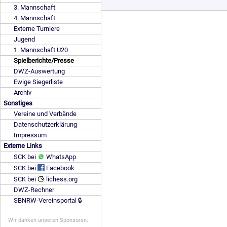
3. Mannschaft
4. Mannschaft
Externe Turniere
Jugend
1. Mannschaft U20
Spielberichte/Presse
DWZ-Auswertung
Ewige Siegerliste
Archiv
Sonstiges
Vereine und Verbände
Datenschutzerklärung
Impressum
Externe Links
SCK bei
WhatsApp
SCK bei
Facebook
SCK bei
lichess.org
DWZ-Rechner
SBNRW-Vereinsportal 🔒
Wir danken unseren Sponsoren: