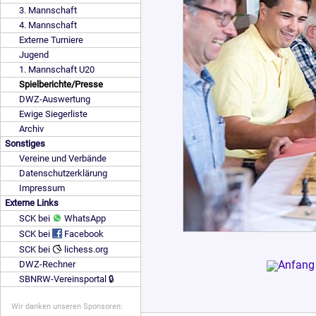
3. Mannschaft
4. Mannschaft
Externe Turniere
Jugend
1. Mannschaft U20
Spielberichte/Presse
DWZ-Auswertung
Ewige Siegerliste
Archiv
Sonstiges
Vereine und Verbände
Datenschutzerklärung
Impressum
Externe Links
SCK bei
WhatsApp
SCK bei
Facebook
SCK bei
lichess.org
DWZ-Rechner
SBNRW-Vereinsportal 🔒
Wir danken unseren Sponsoren: