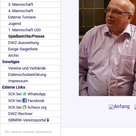
3. Mannschaft
4. Mannschaft
Externe Turniere
Jugend
1. Mannschaft U20
Spielberichte/Presse
DWZ-Auswertung
Ewige Siegerliste
Archiv
Sonstiges
Vereine und Verbände
Datenschutzerklärung
Impressum
Externe Links
SCK bei
WhatsApp
SCK bei
Facebook
SCK bei
lichess.org
DWZ-Rechner
SBNRW-Vereinsportal 🔒
Wir danken unseren Sponsoren: