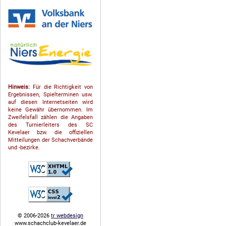
Hinweis:
Für die Richtigkeit von
Ergebnissen, Spielterminen usw.
auf diesen Internetseiten wird
keine Gewähr übernommen. Im
Zweifelsfall zählen die Angaben
des Turnierleiters des SC
Kevelaer bzw. die offiziellen
Mitteilungen der Schach­ver­bände
und -bezirke.
© 2006-2026
tr webdesign
www.schachclub-kevelaer.de