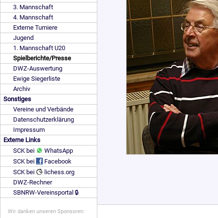
3. Mannschaft
4. Mannschaft
Externe Turniere
Jugend
1. Mannschaft U20
Spielberichte/Presse
DWZ-Auswertung
Ewige Siegerliste
Archiv
Sonstiges
Vereine und Verbände
Datenschutzerklärung
Impressum
Externe Links
SCK bei
WhatsApp
SCK bei
Facebook
SCK bei
lichess.org
DWZ-Rechner
SBNRW-Vereinsportal 🔒
Wir danken unseren Sponsoren: