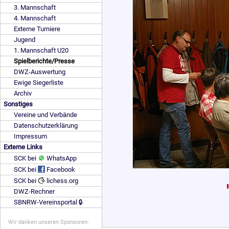
3. Mannschaft
4. Mannschaft
Externe Turniere
Jugend
1. Mannschaft U20
Spielberichte/Presse
DWZ-Auswertung
Ewige Siegerliste
Archiv
Sonstiges
Vereine und Verbände
Datenschutzerklärung
Impressum
Externe Links
SCK bei
WhatsApp
SCK bei
Facebook
SCK bei
lichess.org
DWZ-Rechner
SBNRW-Vereinsportal 🔒
Wir danken unseren Sponsoren: